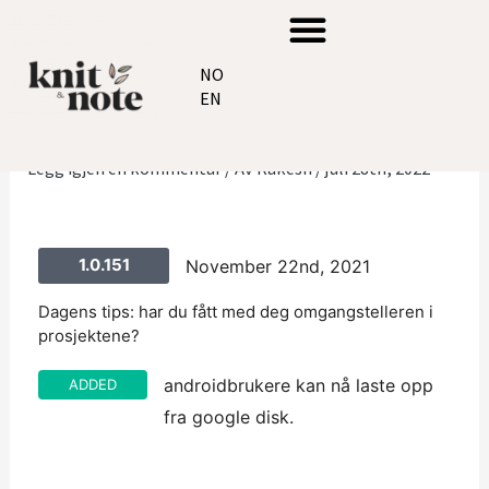
Hopp
Meny
rett
Post
NO
til
navigation
EN
utgivelse-1.0.151
innholdet
Legg igjen en kommentar
/ Av
Rakesh
/
juli 28th, 2022
1.0.151
November 22nd, 2021
Dagens tips: har du fått med deg omgangstelleren i
prosjektene?
androidbrukere kan nå laste opp
ADDED
fra google disk.