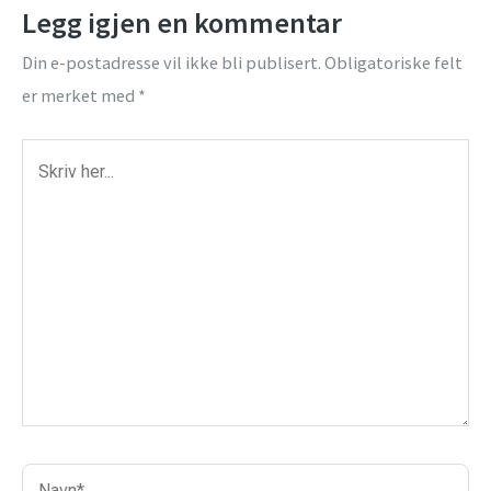
Legg igjen en kommentar
a
g
Din e-postadresse vil ikke bli publisert.
Obligatoriske felt
r
er merket med
*
a
m
Skriv
her...
Navn*