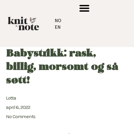
Hopp
Meny
rett
NO
til
EN
innholdet
Babystrikk: rask,
billig, morsomt og så
søtt!
Lotta
april 6, 2022
No Comments