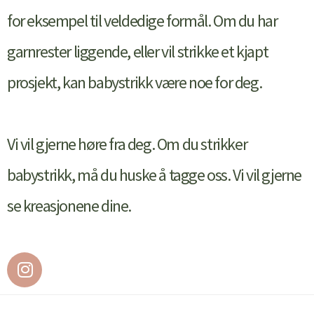
for eksempel til veldedige formål. Om du har
garnrester liggende, eller vil strikke et kjapt
prosjekt, kan babystrikk være noe for deg.
Vi vil gjerne høre fra deg. Om du strikker
babystrikk, må du huske å tagge oss. Vi vil gjerne
se kreasjonene dine.
I
n
s
t